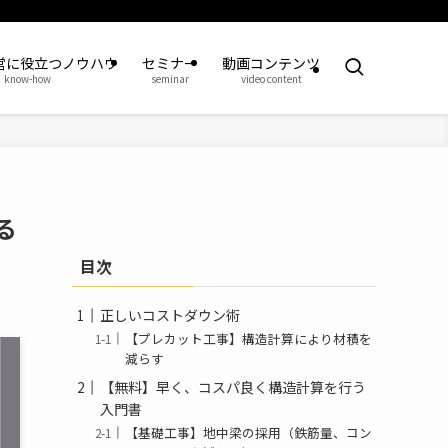
営に役立つノウハウ
セミナー
動画コンテンツ
know-how
seminar
video content
る
目次
正しいコストダウン術
【プレカット工事】構造計算により材積を
減らす
【無料】早く、コスパ良く構造計算を行う
入門書
【基礎工事】地中梁の採用（鉄筋量、コン