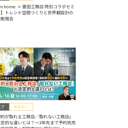
’m home. × 菱田工務店 特別コラボセミ
ー】トレンド空間づくりと世界観設計の
践勉強会
終了
セミナー
契約が取れる工務店／取れない工務店』
決定的な違いとは？〜3年先まで予約完売