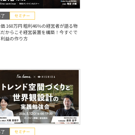
終了
セミナー
価 160万円 粗利46％の経営者が語る物
高だからこそ経営装置を構築！今すぐで
る利益の作り方
終了
セミナー