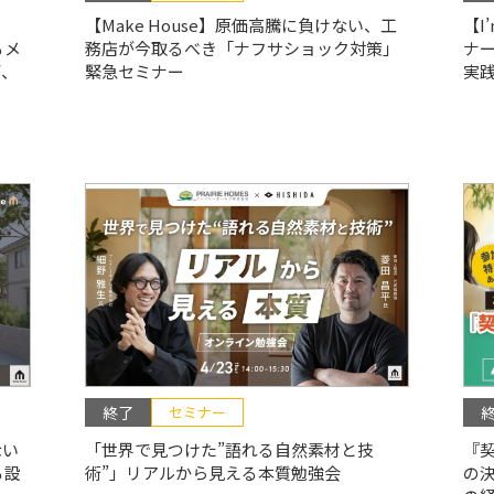
、
【Make House】原価高騰に負けない、工
【I
るメ
務店が今取るべき「ナフサショック対策」
ナ
が、
緊急セミナー
実
終了
セミナー
ない
「世界で見つけた”語れる自然素材と技
『
る設
術”」リアルから見える本質勉強会
の