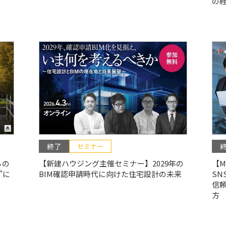
の経
終了
セミナー
るの
【新建ハウジング主催セミナー】2029年の
【M
”に
BIM確認申請時代に向けた住宅設計の未来
SN
信
方