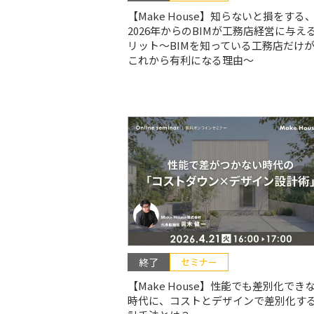
【Make House】知らないと損をする
2026年からのBIMが工務店経営に与え
リット〜BIMを知っている工務店だけ
これから有利になる理由〜
終了
セミナー
【Make House】性能でも差別化でき
時代に、コストとデザインで差別化す