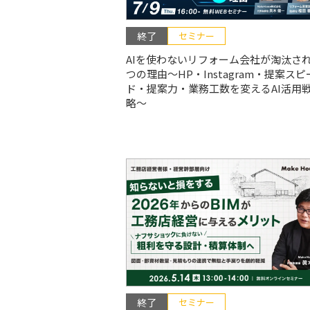
終了
セミナー
AIを使わないリフォーム会社が淘汰され
つの理由〜HP・Instagram・提案スピ
ド・提案力・業務工数を変えるAI活用
略〜
終了
セミナー