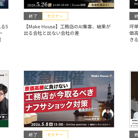
終了
セミナー
る5
【Make House】工務店のAI集客、結果が
坪単
ー
出る会社と出ない会社の差
価
戦
き
終了
セミナー