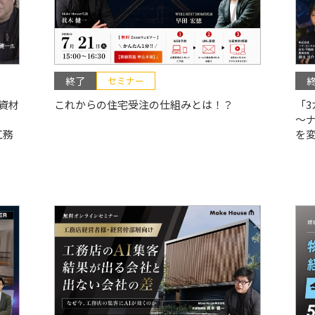
終了
セミナー
資材
これからの住宅受注の仕組みとは！？
「
〜
工務
を変