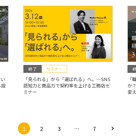
終了
セミナー
ない
「見られる」から「選ばれる」へ。─SNS
「
る設
認知力と商品力で契約率を上げる工務店セ
か？
ミナー
変え
1
2
3
…
7