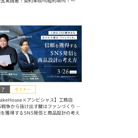
営実践者！契約率60％粗利46％！〜
終了
セミナー
akeHouse×アンビシャス】工務店
S戦争から抜け出す鍵はファンづくり ―
頼を獲得するSNS発信と商品設計の考え