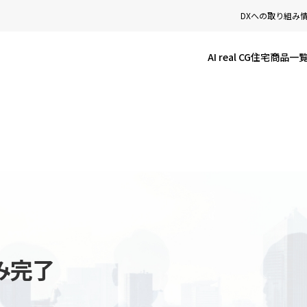
DXへの取り組み
AI real CG
住宅商品一
み完了