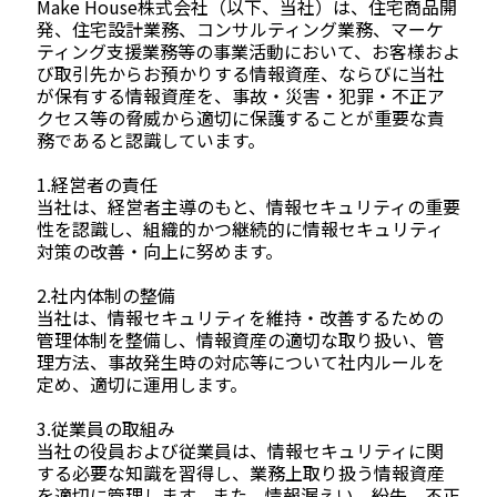
Make House株式会社（以下、当社）は、住宅商品開
発、住宅設計業務、コンサルティング業務、マーケ
ティング支援業務等の事業活動において、お客様およ
び取引先からお預かりする情報資産、ならびに当社
が保有する情報資産を、事故・災害・犯罪・不正ア
クセス等の脅威から適切に保護することが重要な責
務であると認識しています。
1.経営者の責任
当社は、経営者主導のもと、情報セキュリティの重要
性を認識し、組織的かつ継続的に情報セキュリティ
対策の改善・向上に努めます。
2.社内体制の整備
当社は、情報セキュリティを維持・改善するための
管理体制を整備し、情報資産の適切な取り扱い、管
理方法、事故発生時の対応等について社内ルールを
定め、適切に運用します。
3.従業員の取組み
当社の役員および従業員は、情報セキュリティに関
する必要な知識を習得し、業務上取り扱う情報資産
を適切に管理します。また、情報漏えい、紛失、不正