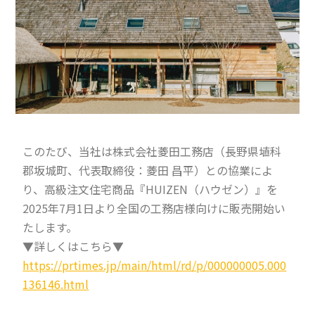
このたび、当社は株式会社菱田工務店（長野県埴科
郡坂城町、代表取締役：菱田 昌平）との協業によ
り、高級注文住宅商品『HUIZEN（ハウゼン）』を
2025年7月1日より全国の工務店様向けに販売開始い
たします。
▼詳しくはこちら▼
https://prtimes.jp/main/html/rd/p/000000005.000
136146.html