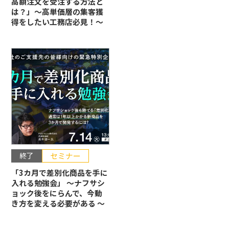
高額注文を受注する方法と
は？」〜高単価層の集客獲
得をしたい工務店必見！〜
終了
セミナー
「3カ月で差別化商品を手に
入れる勉強会」 〜ナフサシ
ョック後をにらんで、今動
き方を変える必要がある 〜