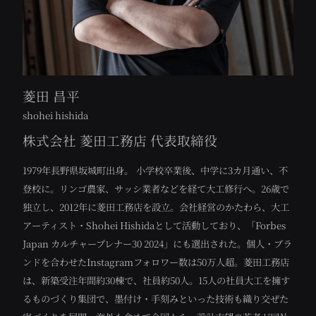
菱田 昌平
shohei hishida
株式会社 菱田工務店 代表取締役
1979年長野県坂城町出身。
小学校卒業後、中学に3カ月通い、不
登校に。リンゴ農家、サッシ業者などを経て大工修行へ。26歳で
独立し、2012年に菱田工務店を設立。会社経営のかたわら、大工
アーティスト・Shohei Hishidaとして活動しており、「Forbes
Japan カルチャープレナー30 2024」にも選出された。個人・ブラ
ンドを合わせたInstagramフォロワー数は50万人超。菱田工務店
は、新築受注年間約30棟で、社員約50人。15人の社員大工を擁す
るものづくり集団で、墨付け・手刻みといった技術も織り交ぜた