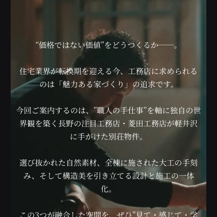
“価格ではない価値”をどうつくるか──。
住宅業界が転換期を迎える今、工務店に求められる
のは「魅力ある家づくり」の追求です。
今回ご案内するのは、”職人の手仕事”を軸に独自の世
界観を築く長野の注目工務店・菱田工務店が軽井沢
に手がけた別荘物件。
選び抜かれた自然素材、全棟に施された大工の手刻
み、そして構造美を引き立てる設計と施工の一体
化。
この3つが融合した空間を、ぜひ”見て・感じて・学