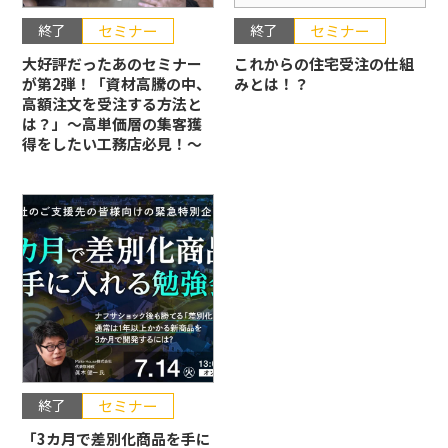
終了
セミナー
終了
セミナー
大好評だったあのセミナー
これからの住宅受注の仕組
が第2弾！「資材高騰の中、
みとは！？
高額注文を受注する方法と
は？」〜高単価層の集客獲
得をしたい工務店必見！〜
終了
セミナー
「3カ月で差別化商品を手に