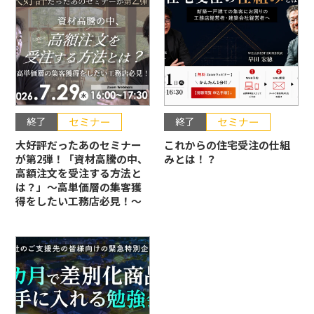
終了
セミナー
終了
セミナー
大好評だったあのセミナー
これからの住宅受注の仕組
が第2弾！「資材高騰の中、
みとは！？
高額注文を受注する方法と
は？」〜高単価層の集客獲
得をしたい工務店必見！〜